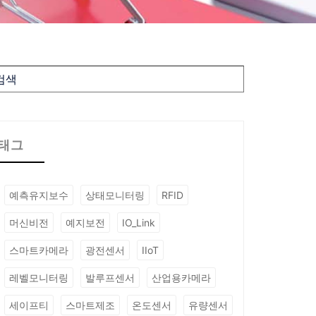
태그
예측유지보수
상태모니터링
RFID
머신비전
예지보전
IO_Link
스마트카메라
광전센서
IIoT
레벨모니터링
발루프센서
산업용카메라
세이프티
스마트제조
온도센서
유량센서