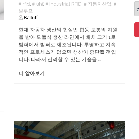
rfid
,
uhf
,
Industrial RFID
,
자동차산업
,
발루프
Balluff
현대
자동차
생산의
현실인
협동
로봇의
지원
을
받아
모듈식
생산
라인에서
배치
크기
1
로
범퍼에서
범퍼로
제조됩니다
.
투명하고
지속
적인
프로세스가
없으면
생산이
중단될
것입
니다
.
따라서
신뢰할
수
있는
기술을
...
더 알아보기