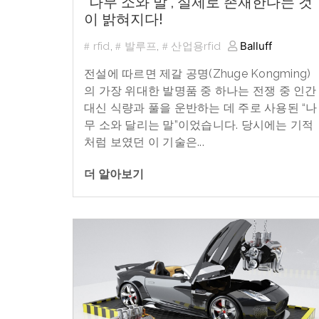
“나무 소와 말”, 실제로 존재한다는 것
이 밝혀지다!
Balluff
rfid
,
발루프
,
산업용rfid
전설에 따르면 제갈 공명
(Zhuge Kongming)
의 가장 위대한 발명품 중 하나는 전쟁 중 인간
대신 식량과 풀을 운반하는 데 주로 사용된
“
나
무 소와 달리는 말
”
이었습니다
.
당시에는 기적
처럼 보였던 이 기술은...
더 알아보기