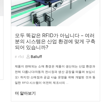
모두 똑같은 RFID가 아닙니다 – 여러
분의 시스템은 산업 환경에 맞게 구축
되어 있습니까?
Balluff
rfid
제품이
판매되는
소매
환경은
제품이
생산되는
산업
환경과
전혀
다릅니다
(
자동차
전시장과
생산
공장을
떠올려
보십시
오
).
하지만
소매점과
공급
사슬
운영을
위해
개발된
것과
동
일한
RFID
시스템이
여전히
제조사의
...
더 알아보기