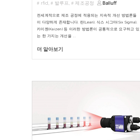
Balluff
rfid
,
발루프
,
제조공정
전세계적으로
제조
공정에
적용되는
지속적
개선
방법론들
이
다양하게
존재합니다
.
린
(Lean),
식스
시그마
(Six Sigma),
카이젠
(Kaizen)
등
이러한
방법론이
공통적으로
요구하고
있
는
한
가지는
개선을
...
더 알아보기