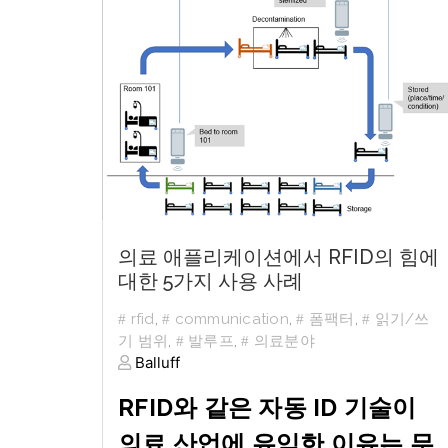
의료 애플리케이션에서 RFID의 힘에
대한 5가지 사용 사례
rfid
,
communication
,
폼팩터
,
읽기/쓰
기 범위
,
발루프
,
의료분야
Balluff
RFID와 같은 자동 ID 기술이
의료 산업에 유익한 이유는 무