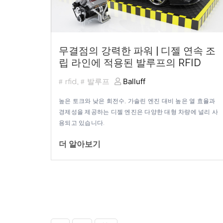
무결점의 강력한 파워 | 디젤 연속 조
립 라인에 적용된 발루프의 RFID
Balluff
rfid
,
발루프
높은 토크와 낮은 회전수
,
가솔린 엔진 대비 높은 열 효율과
경제성을 제공하는 디젤 엔진은 다양한 대형 차량에 널리 사
용되고 있습니다
.
더 알아보기