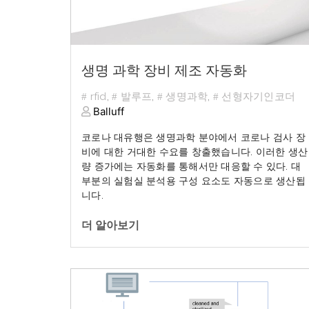
생명 과학 장비 제조 자동화
rfid
,
발루프
,
생명과학
,
선형자기인코더
Balluff
코로나
대유행은
생명과학
분야에서
코로나
검사
장
비에
대한
거대한
수요를
창출했습니다
.
이러한
생산
량
증가에는
자동화를
통해서만
대응할
수
있다
.
대
부분의
실험실
분석용
구성
요소도
자동으로
생산됩
니다
.
더 알아보기