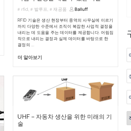
Balluff
rfid
,
발루프
,
재공품
RFID
기술은
생산
현장부터
중역의
사무실에
이르기
까지
다양한
수준에서
조직이
복잡한
사업적
결정을
내리는
데
도움을
주는
데이터를
제공합니다
.
어림짐
작으로
내리는
결정과
실제
데이터를
바탕으로
한
결정의
...
더 알아보기
UHF – 자동차 생산을 위한 미래의 기
술