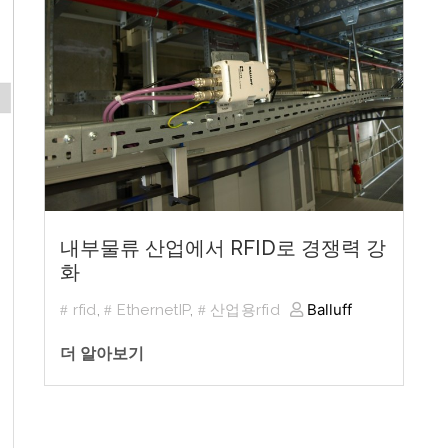
내부물류 산업에서 RFID로 경쟁력 강
화
Balluff
rfid
,
EthernetIP
,
산업용rfid
더 알아보기