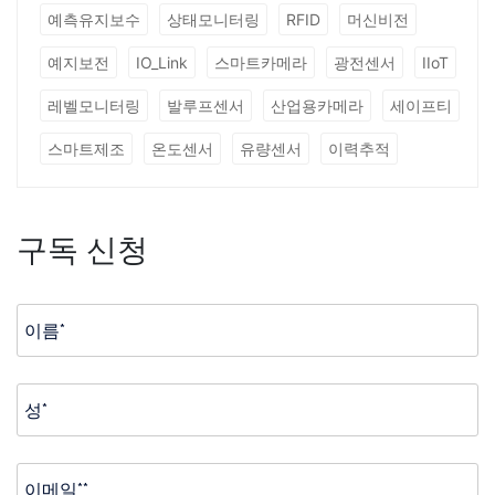
예측유지보수
상태모니터링
RFID
머신비전
예지보전
IO_Link
스마트카메라
광전센서
IIoT
레벨모니터링
발루프센서
산업용카메라
세이프티
스마트제조
온도센서
유량센서
이력추적
구독 신청