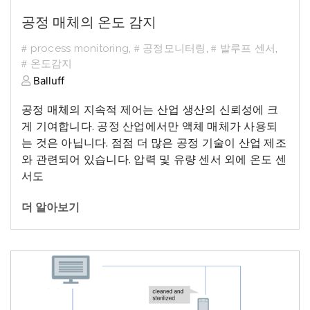
공정 매체의 온도 감지
process monitoring
,
공정모니터링
,
발루프 센서
,
온도감지
Balluff
공정
매체의
지속적
제어는
산업
생산의
신뢰성에
크
게
기여합니다
.
공정
산업에서만
액체
매체가
사용되
는
것은
아닙니다
.
점점
더
많은
공정
기술이
산업
제조
와
관련되어
있습니다
.
압력
및
유량
센서
외에
온도
센
서도
더 알아보기