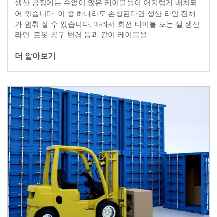
생산
공장에는
수없이
많은
케이블들이
어지럽게
배치되
어
있습니다
.
이
중
하나라도
손상된다면
생산
라인
전체
가
멈춰
설
수
있습니다
.
따라서
회전
테이블
또는
셀
생산
라인
,
로봇
공구
변경
등과
같이
케이블을
...
더 알아보기