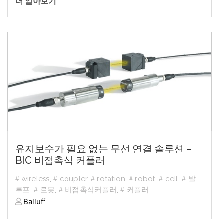
더 알아보기
유지보수가 필요 없는 무선 연결 솔루션 –
BIC 비접촉식 커플러
wireless
,
coupler
,
rotation
,
robot
,
cell
,
발
루프
,
로봇
,
비접촉식커플러
,
커플러
Balluff