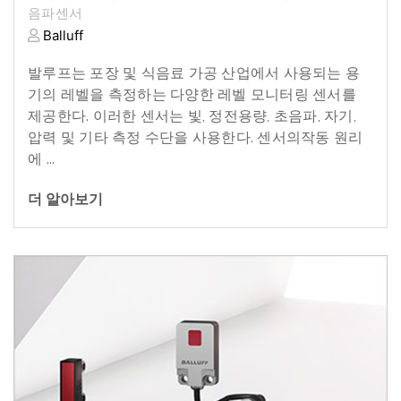
음파센서
Balluff
발루프는
포장
및
식음료
가공
산업에서
사용되는
용
기의
레벨을
측정하는
다양한
레벨
모니터링
센서를
제공한다
.
이러한
센서는
빛
,
정전용량
,
초음파
,
자기
,
압력
및
기타
측정
수단을
사용한다
.
센서의작동
원리
에
...
더 알아보기