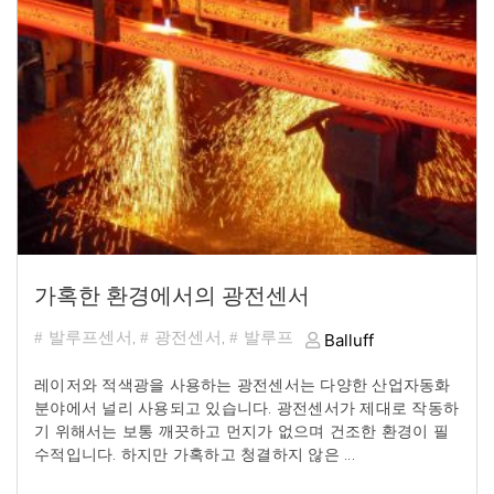
가혹한 환경에서의 광전센서
발루프센서
,
광전센서
,
발루프
Balluff
레이저와
적색광을
사용하는
광전센서는
다양한
산업자동화
분야에서
널리
사용되고
있습니다
.
광전센서가
제대로
작동하
기
위해서는
보통
깨끗하고
먼지가
없으며
건조한
환경이
필
수적입니다
.
하지만
가혹하고
청결하지
않은
...