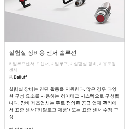
실험실 장비용 센서 솔루션
발루프센서
,
센서
,
발루프
,
실험실 장비
,
유도형
센서
Balluff
실험실
장비는
진단
활동을
지원한다
.
많은
경우
다양
한
구성
요소를
사용하는
하이테크
시스템으로
구성됩
니다
.
장비
제조업체는
주로
정의된
공급 업체
관리
에
서
표준
센서
(“
카탈로그
제품
”)
또는
표준
센서
수정
구
성