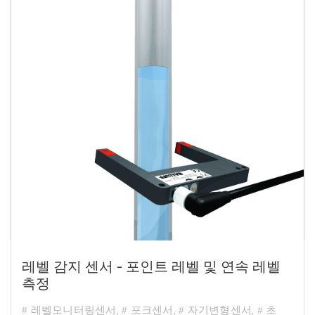
레벨 감지 센서 - 포인트 레벨 및 연속 레벨
측정
레벨모니터링센서
,
포크센서
,
자기변형센서
,
초