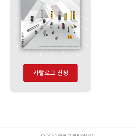
© 2022 발루프코리아(유))