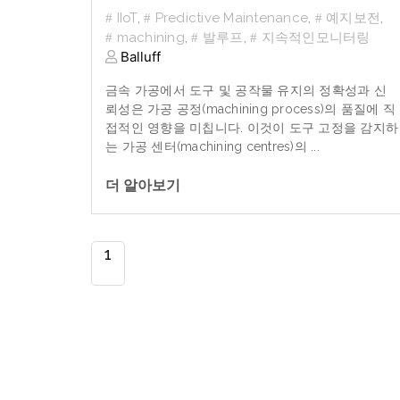
IIoT
,
Predictive Maintenance
,
예지보전
,
machining
,
발루프
,
지속적인모니터링
Balluff
금속
가공에서
도구
및
공작물
유지의
정확성과
신
뢰성은
가공
공정
(machining process)
의
품질에
직
접적인
영향을
미칩니다
.
이것이
도구
고정을
감지하
는
가공
센터
(machining centres)
의
...
더 알아보기
1