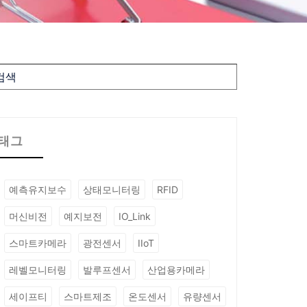
태그
예측유지보수
상태모니터링
RFID
머신비전
예지보전
IO_Link
스마트카메라
광전센서
IIoT
레벨모니터링
발루프센서
산업용카메라
세이프티
스마트제조
온도센서
유량센서