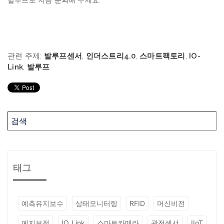
발루프로 지금
문의
해 주세요.
관련 주제:
발루프센서
,
인더스트리4.0
,
스마트팩토리
,
IO-
Link
,
발루프
태그
예측유지보수
상태모니터링
RFID
머신비전
예지보전
IO_Link
스마트카메라
광전센서
IIoT