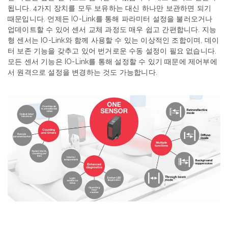
됩니다
. 4
가지
장치를
모두
보유하는
대신
하나만
보관하면
되기
때문입니다
.
언제든
IO-Link
를
통해
파라미터
설정을
불러오거나
업데이트할
수
있어
센서
교체
과정도
매우
쉽고
간편합니다
.
지능
형
센서는
IO-Link
와
함께
사용할
수
있는
이상적인
조합이며
,
데이
터
보존
기능을
갖추고
있어
번거로운
수동
설정이
필요
없습니다
.
모든
센서
기능은
IO-Link
를
통해
설정할
수
있기
때문에
제어부에
서
원격으로
설정을
변경하는
것도
가능합니다
.