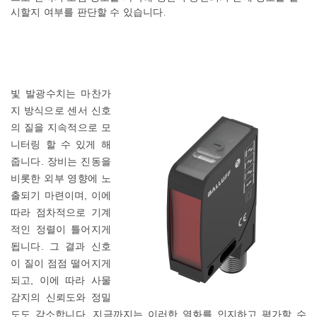
시할지
여부를
판단할
수
있습니다
.
빛 발광수치는
마찬가
지
방식으로
센서
신호
의
질을
지속적으로
모
니터링
할
수
있게
해
줍니다
.
장비는
진동을
비롯한
외부
영향에
노
출되기
마련이며
,
이에
따라
점차적으로
기계
적인
정렬이
틀어지게
됩니다
.
그
결과
신호
이
질이
점점
떨어지게
되고
,
이에
따라
사물
감지의
신뢰도와
정밀
도도
감소합니다
.
지금까지는
이러한
열화를
인지하고
평가할
수