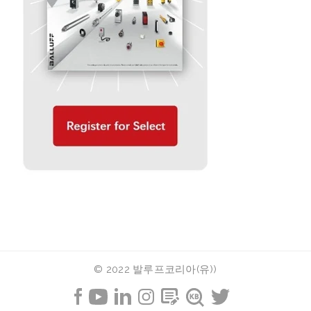
© 2022 발루프코리아(유))