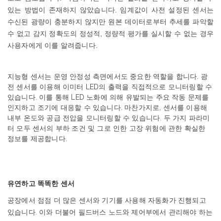
있는
방법이
존재하지
않았습니다
.
임계값이
사전
설정된
센서는
수신된
광량이
충분하지
않지만
원본
데이터로부터
추세를
파악할
수
없고
감지
정확도의
정성적
,
정량적
평가를
실시할
수
없는
경우
사용자에게
이를
알려줍니다
.
지능형
센서는
운영
안정성
측면에서도
중요한
역할을
합니다
.
광
전
센서를
이용해
이미터
LED
의
출력을
직접적으로
모니터링할
수
있습니다
.
이를
통해
LED
노화에
의해
유발되는
주요
작동
문제를
인지하고
조기에
대응할
수
있습니다
.
마찬가지로
,
센서를
이용해
내부
온도와
공급
전압을
모니터링할
수
있습니다
.
두
가지
파라미
터
모두
센서의
부하
조건
및
그로
인한
고장
위험에
관한
확실한
정보를
제공합니다
.
유연하고
똑똑한
센서
공장에서
점점
더
많은
센서와
기기를
사용해
자동화가
진행되고
있습니다
.
이와
더불어
필드버스
노드와
제어부에서
관리해야
하는