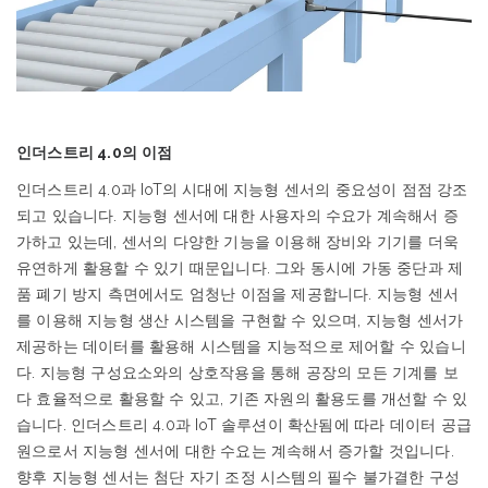
인더스트리
4.0
의
이점
인더스트리
4.0
과
IoT
의
시대에
지능형
센서의
중요성이
점점
강조
되고
있습니다
.
지능형
센서에
대한
사용자의
수요가
계속해서
증
가하고
있는데
,
센서의
다양한
기능을
이용해
장비와
기기를
더욱
유연하게
활용할
수
있기
때문입니다
.
그와
동시에
가동
중단과
제
품
폐기
방지
측면에서도
엄청난
이점을
제공합니다
.
지능형
센서
를
이용해
지능형
생산
시스템을
구현할
수
있으며
,
지능형
센서가
제공하는
데이터를
활용해
시스템을
지능적으로
제어할
수
있습니
다
.
지능형
구성요소와의
상호작용을
통해
공장의
모든
기계를
보
다
효율적으로
활용할
수
있고
,
기존
자원의
활용도를
개선할
수
있
습니다
.
인더스트리
4.0
과
IoT
솔루션이
확산됨에
따라
데이터
공급
원으로서
지능형
센서에
대한
수요는
계속해서
증가할
것입니다
.
향후
지능형
센서는
첨단
자기
조정
시스템의
필수
불가결한
구성