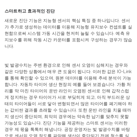
스마트하고
효과적인
진단
새로운
진단
기능은
지능형
센서의
핵심
특징
중
하나입니다
.
센서
가
추가로
생성하는
데이터를
이용해
지능형
유지보수
컨셉트를
실
현함으로써
시스템
가동
시간을
현저히
늘릴
수
있습니다
.
예측
유
지보수를
위해
작동
시간
카운터를
포함시켜
구성하는
경우가
많습
니다
.
빛 발광수치는
주변
환경으로
인해
센서
오염이
심해지는
경우와
같은
다양한
상황에서
매우
큰
도움이
됩니다
.
이러한
값은
IO-Link
를
통해
확인할
수
있으며
,
원본
데이터를
이용해
추세
분석이
가능
합니다
.
자동차
타이어
생산
현장의
예를
들어
보겠습니다
.
가황
처
리를
막
마친
타이어의
운반
라인이
오염된
센서로
인해
갑작스럽
게
정지하는
경우
타이어가
서로
부딪히게
되고
,
아직
부드러운
상
태의
타이어들이
서로
닿아
변형되면서
많은
타이어를
폐기해야
하
는
값비싼
결과를
초래할
수
있습니다
.
또한
운반
라인을
치울
때까
지
생산이
중단되며
,
최악의
경우에는
약속한
납기를
맞추지
못할
가능성도
있습니다
.
진단
기능을
제공하는
스마트
센서는
이러한
경우
제
몫을
톡톡히
해냅니다
.
공장
운영자는
빛 발광수치를
바탕
으로
센서의
오염
정도를
파악해
생산이
중단되기
전에
청소를
실