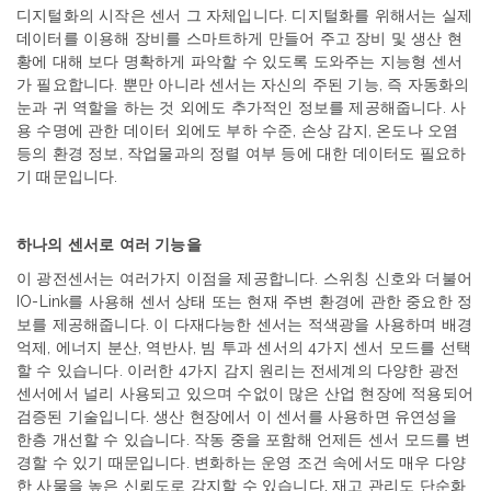
디지털화의
시작은
센서
그
자체입니다
.
디지털화를
위해서는
실제
데이터를
이용해
장비를
스마트하게
만들어
주고
장비
및
생산
현
황에
대해
보다
명확하게
파악할
수
있도록
도와주는
지능형
센서
가
필요합니다
.
뿐만
아니라
센서는
자신의
주된
기능
,
즉
자동화의
눈과
귀
역할을
하는
것
외에도
추가적인
정보를
제공해줍니다
.
사
용
수명에
관한
데이터
외에도
부하
수준
,
손상
감지
,
온도나
오염
등의
환경
정보
,
작업물과의
정렬
여부
등에
대한
데이터도
필요하
기
때문입니다
.
하나의
센서로
여러
기능을
이
광전
센서
는
여러가지
이점을
제공합니다
.
스위칭
신호와
더불어
IO-
Link
를
사용해
센서
상태
또는
현재
주변
환경에
관한
중요한
정
보를
제공해줍니다
.
이
다재다능한
센서는
적색광을
사용하며
배경
억제
,
에너지
분산
,
역반사
,
빔
투과
센서의
4
가지
센서
모드를
선택
할
수
있습니다
.
이러한
4
가지
감지
원리는
전세계의
다양한
광전
센서에서
널리
사용되고
있으며
수없이
많은
산업
현장에
적용되어
검증된
기술입니다
.
생산
현장에서
이
센서를
사용하면
유연성을
한층
개선할
수
있습니다
.
작동
중을
포함해
언제든
센서
모드를
변
경할
수
있기
때문입니다
.
변화하는
운영
조건
속에서도
매우
다양
한
사물을
높은
신뢰도로
감지할
수
있습니다
.
재고
관리도
단순화