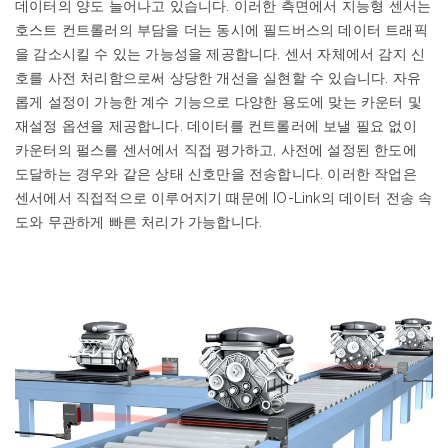
데이터의
양도
늘어나고
있습니다
.
이러한
측면에서
지능형
센서는
호스트
컨트롤러의
부담을
더는
동시에
필드버스의
데이터
트래픽
을
감소시킬
수
있는
가능성을
제공합니다
.
센서
자체에서
감지
신
호를
사전
처리함으로써
상당한
개선을
실현할
수
있습니다
.
자유
롭게
설정이
가능한
계수
기능으로
다양한
용도에
맞는
카운터
및
재설정
옵션을
제공합니다
.
데이터를
컨트롤러에
보낼
필요
없이
카운터의
펄스를
센서에서
직접
평가하고
,
사전에
설정된
한도에
도달하는
경우와
같은
상태
신호만을
전송합니다
.
이러한
작업은
센서에서
직접적으로
이루어지기
때문에
IO-Link
의
데이터
전송
속
도와
무관하게
빠른
처리가
가능합니다
.