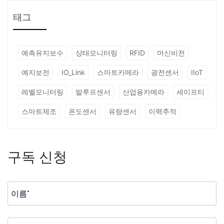
태그
예측유지보수
상태모니터링
RFID
머신비전
예지보전
IO_Link
스마트카메라
광전센서
IIoT
레벨모니터링
발루프센서
산업용카메라
세이프티
스마트제조
온도센서
유량센서
이력추적
구독 신청