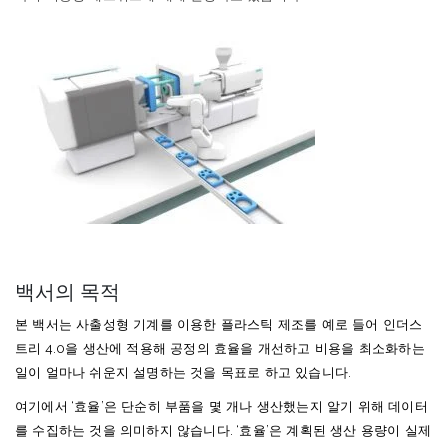
백서의 목적
본
백서는
사출성형
기계를
이용한
플라스틱
제조를
예로
들어
인더스
트리
4.0
을
생산에
적용해
공정의
효율을
개선하고
비용을
최소화하는
일이
얼마나
쉬운지
설명하는
것을
목표로
하고
있습니다
.
여기에서
‘
효율
’
은
단순히
부품을
몇
개나
생산했는지
알기
위해
데이터
를
수집하는
것을
의미하지
않습니다
. ‘
효율
’
은
계획된
생산
용량이
실제