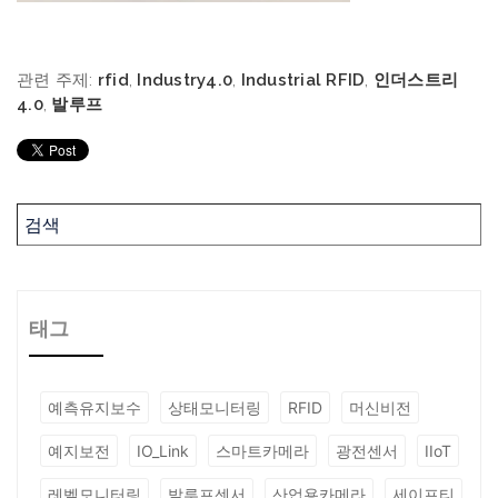
관련 주제:
rfid
,
Industry4.0
,
Industrial RFID
,
인더스트리
4.0
,
발루프
태그
예측유지보수
상태모니터링
RFID
머신비전
예지보전
IO_Link
스마트카메라
광전센서
IIoT
레벨모니터링
발루프센서
산업용카메라
세이프티