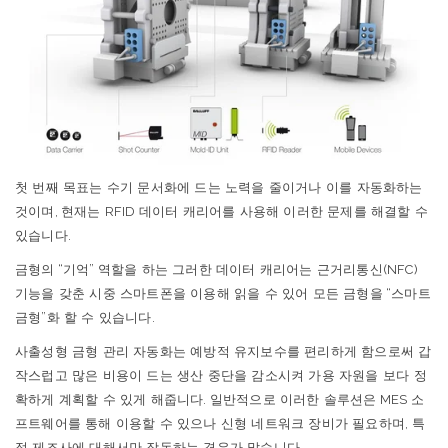
첫
번째
목표는
수기
문서화에
드는
노력을
줄이거나
이를
자동화하는
것이며
,
현재는
RFID
데이터
캐리어를
사용해
이러한
문제를
해결할
수
있습니다
.
금형의
“
기억
”
역할을
하는
그러한
데이터
캐리어는
근거리통신
(
NFC)
기능을
갖춘
시중
스마트폰을
이용해
읽을
수
있어
모든
금형을
“
스마트
금형
”
화
할
수
있습니다
.
사출성형
금형
관리
자동화는
예방적
유지보수를
편리하게
함으로써
갑
작스럽고
많은
비용이
드는
생산
중단을
감소시켜
가용
자원을
보다
정
확하게
계획할
수
있게
해줍니다
.
일반적으로
이러한
솔루션은
MES
소
프트웨어를
통해
이용할
수
있으나
신형
네트워크
장비가
필요하며
,
특
정
제조사에
대해서만
작동하는
경우가
많습니다
.