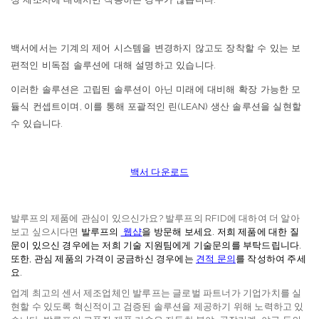
백서에서는
기계의
제어
시스템을
변경하지
않고도
장착할
수
있는
보
편적인
비독점
솔루션에
대해
설명하고
있습니다
.
이러한
솔루션은
고립된
솔루션이
아닌
미래에
대비해
확장
가능한
모
듈식
컨셉트이며
,
이를
통해
포괄적인
린
(LEAN)
생산
솔루션을
실현할
수
있습니다
.
백서 다운로드
발루프의 제품에 관심이 있으신가요? 발루프의 RFID에 대하여 더 알아
보고 싶으시다면
발루프의
웹샵
을 방문해 보세요. 저희 제품에 대한 질
문이 있으신 경우에는 저희 기술 지원팀에게 기술문의를 부탁드립니다.
또한, 관심 제품의 가격이 궁금하신 경우에는
견적 문의
를 작성하여 주세
요.
업계 최고의 센서 제조업체인 발루프는 글로벌 파트너가 기업가치를 실
현할 수 있도록 혁신적이고 검증된 솔루션을 제공하기 위해 노력하고 있