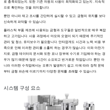
로
충족되었는지
,
또한
기존
자원의
사용이
최적화되고
있는지
,
지속적
으로
확인하는
것을
의미합니다
.
뿐만
아니라
재고
조사를
간단하게
실시할
수
있고
,
금형의
위치를
보다
신속하게
파악할
수
있습니다
.
플라스틱
부품
제조에
사용되는
금형과
도구들은
일반적으로
매우
복잡
하고
고가입니다
.
사용
과정에서
마모와
오염이
되기
때문에
주기적인
관리
및
청소
,
유지보수가
필요합니다
.
안타깝게도
시간과
노력
,
비용
부
족으로
인해
이러한
관리를
소홀히
하는
경우가
많습니다
.
이와
마찬가
지로
,
금형
데이터의
문서화
또한
표나
장부에
수기로
기입해야
하는
경
우가
많기
때문에
많은
시간이
소요되고
번거로운
작업입니다
.
뿐만
아
니라
이러한
수작업에서는
오류가
발생하기
쉽고
,
이에
따라
장착
문제
부터
금형
파손에
이르기까지
다양한
문제를
초래할
수
있습니다
.
시스템 구성 요소