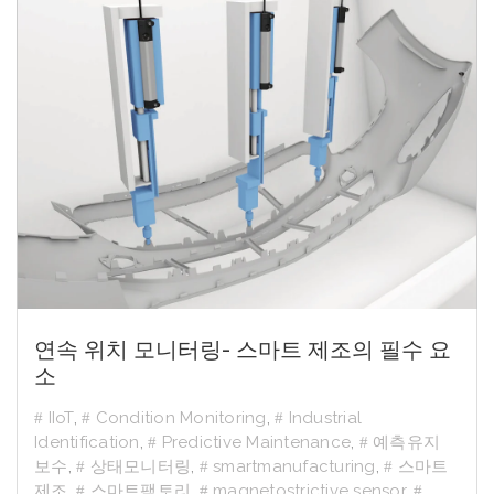
연속 위치 모니터링- 스마트 제조의 필수 요
소
IIoT
,
Condition Monitoring
,
Industrial
Identification
,
Predictive Maintenance
,
예측유지
보수
,
상태모니터링
,
smartmanufacturing
,
스마트
제조
,
스마트팩토리
,
magnetostrictive sensor
,