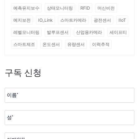
예측유지보수
상태모니터링
RFID
머신비전
예지보전
IO_Link
스마트카메라
광전센서
IIoT
레벨모니터링
발루프센서
산업용카메라
세이프티
스마트제조
온도센서
유량센서
이력추적
구독 신청