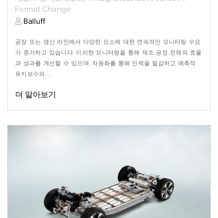
Format Change
Balluff
공장
또는
생산
라인에서
다양한
요소에
대한
연속적인
모니터링
수요
가
증가하고
있습니다
.
이러한
모니터링을
통해
제조
공정
전체의
효율
과
성과를
개선할
수
있으며
,
자동화를
통해
인력을
절감하고
예측적
유지보수와
...
더 알아보기