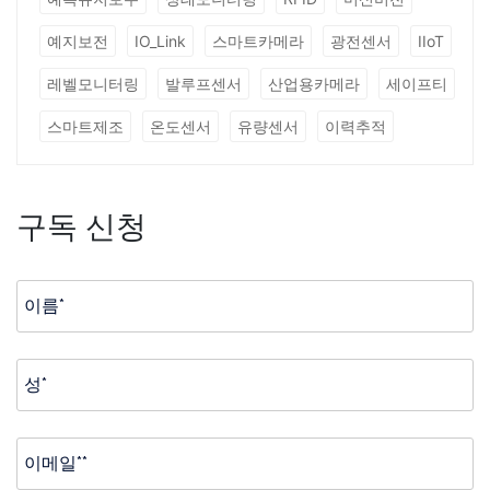
예지보전
IO_Link
스마트카메라
광전센서
IIoT
레벨모니터링
발루프센서
산업용카메라
세이프티
스마트제조
온도센서
유량센서
이력추적
구독 신청