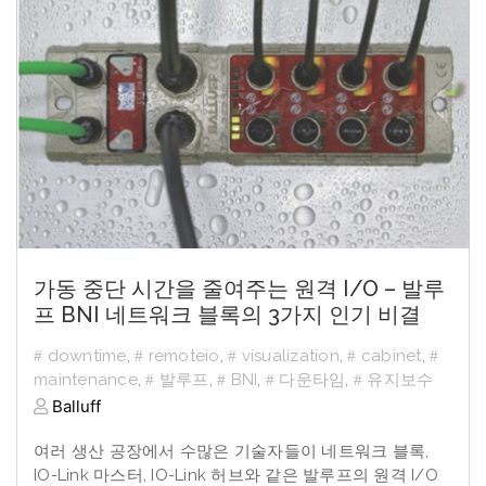
가동 중단 시간을 줄여주는 원격 I/O – 발루
프 BNI 네트워크 블록의 3가지 인기 비결
downtime
,
remoteio
,
visualization
,
cabinet
,
maintenance
,
발루프
,
BNI
,
다운타임
,
유지보수
Balluff
여러
생산
공장에서
수많은
기술자들이
네트워크
블록
,
IO-Link
마스터
, IO-Link
허브와
같은
발루프의
원격
I/O