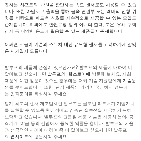
전하는
샤프트의
RPM
을
판단하는
속도
센서로도
사용할
수
있습
니다
.
또한
아날로그
출력을
통해
금속
연결부
또는
레버의
선형
위
치를
바탕으로
피드백
신호를
지속적으로
제공할
수
있는
모델도
존재합니다
.
이외에도
안전규정
범위
이내의
출력
,
고온
,
유해
구역
감지
등
다양한
용도에
활용할
수
있는
제품들이
존재합니다
.
어쩌면
지금이
기존의
스위치
대신
유도형
센서를
고려하기에
알맞
은
시기일지
모릅니다
.
발루프의 제품에 관심이 있으신가요? 발루프의 제품에 대하여 더
알아보고 싶으시다면
발루프의
웹스토어에
방문해 보세요. 저희
제품에 대한 질문이 있으신 경우에는 저희 기술 지원팀에게
기술문
의
를 부탁드립니다. 또한, 관심 제품의 가격이 궁금하신 경우에
는
견적문의
를 작성하여 주세요.
업계 최고의 센서 제조업체인 발루프는 글로벌 파트너가 기업가치
를 실현할 수 있도록 혁신적이고 검증된 솔루션을 제공하기 위해
노력하고 있습니다. 발루프의 고품질 제품 기술은 자동차 분야, 공
작기계, 야금 등의 산업에서 중요한 역할을 합니다. 발루프의 기술
과 성공적인 사례에 대하여 좀 더 알아보고 싶으시다면 발루프
의
웹사이트
에 방문하여 주세요.