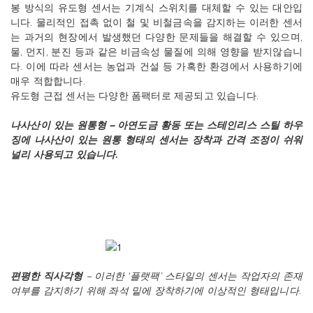
봉
방식의
유도형
센서는
기계식
스위치를
대체할
수
있는
대안입
니다
.
물리적인
접촉
없이
철
및
비철금속을
감지하는
이러한
센서
는
과거의
현장에서
발생했던
다양한
문제들을
해결할
수
있으며
,
물
,
먼지
,
분진
등과
같은
비금속성
물질에
의해
영향을
받지않습니
다
.
이에
따라
센서는
농업과
건설
등
가혹한
환경에서
사용하기에
매우
적합합니다
.
유도형
근접
센서는
다양한
폼팩터로
제공되고
있습니다
.
나사산이
있는
원통형
–
아연도금
황동
또는
스테인리스
스틸
하우
징에
나사산이
있는
원통
형태의
센서는
장착과
간격
조정이
쉬워
널리
사용되고
있습니다
.
편평한
직사각형
–
이러한
‘
플랫팩
’
스타일의
센서는
작업자의
존재
여부를
감지하기
위해
좌석
밑에
장착하기에
이상적인
형태입니다
.