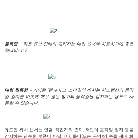
블록형
–
작은
큐브
형태의
패키지는
대형
센서에
사용하기에
좋은
형태입니다
.
대형
원통형
–
커다란
‘
팬케이크
’
스타일의
센서는
서스펜션의
움직
임
감지를
비롯해
매우
넓은
범위의
움직임을
감지하는
용도로
사
용할
수
있습니다
.
유도형
위치
센서는
연결
,
작업자의
존재
,
터릿의
움직임
정지
등을
감지하는
단순한
부품이
아닙니다
.
톱니
(
또는
구멍
)
의
수를
세어
회