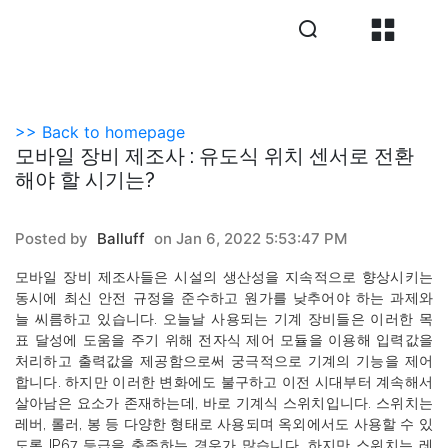
>> Back to homepage
모바일 장비 제조사 : 유도식 위치 센서로 전환
해야 할 시기는?
Posted by
Balluff
on Jan 6, 2022 5:53:47 PM
모바일
장비
제조사들은
시설의
생산성을
지속적으로
향상시키는
동시에
최신
안전
규정을
준수하고
원가를
낮추어야
하는
과제와
늘
씨름하고
있습니다
.
오늘날
사용되는
기계
장비들은
이러한
목
표
달성에
도움을
주기
위해
전자식
제어
모듈을
이용해
입력값을
처리하고
출력값을
제공함으로써
궁극적으로
기계의
기능을
제어
합니다
.
하지만
이러한
변화에도
불구하고
이전
시대부터
계속해서
살아남은
요소가
존재하는데
,
바로
기계식
스위치입니다
.
스위치는
레버
,
롤러
,
봉
등
다양한
형태로
사용되며
옥외에서도
사용할
수
있
도록
IP67
등급을
충족하는
경우가
많습니다
.
하지만
스위치는
레