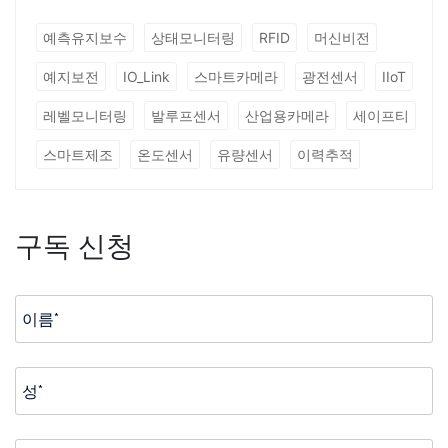
예측유지보수
상태모니터링
RFID
머신비전
예지보전
IO_Link
스마트카메라
광전센서
IIoT
레벨모니터링
발루프센서
산업용카메라
세이프티
스마트제조
온도센서
유량센서
이력추적
구독 신청