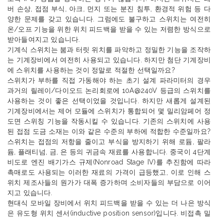
버
손상
,
접점
부식
,
아크
,
먼지
또는
분진
침투
,
환경적
위험
등
다
양한
문제를
갖고
있습니다
.
그럼에도
불구하고
스위치는
여전히
온
/
오프
기능을
위한
위치
피드백을
받을
수
있는
저렴한
방식으로
받아들여지고
있습니다
.
기계식
스위치는
붐과
터릿
위치를
파악하고
정밀한
기능을
조작하
는
기계장비에서
여전히
사용되고
있습니다
.
하지만
첨단
기계장비
에
스위치를
사용하는
것이
정말로
적절한
선택일까요
?
스위치가
부하를
직접
가동해야
하는
초기
설계
파라미터의
경우
과거의
릴레이
/
다이오드
논리회로에
10A@240V
등급의
스위치를
사용하는
것이
좋은
선택이었을
것입니다
.
하지만
새롭게
설계된
기계장비에서는
제어
모듈에
스위치가
통합되어
몇
밀리암페어
정
도면
스위칭
기능을
작동시킬
수
있습니다
.
기존의
스위치에
사용
된
접점
도금
소재는
이와
같은
수준의
부하에
적합한
수준일까요
?
스위치는
접점의
저항을
줄이고
부식을
방지하기
위해
로듐
,
팔라
듐
,
플래티넘
,
금
,
은
등의
귀금속
재료를
사용합니다
.
중국이
4
단계
비도로
엔진
배기가스
규제
(Nonroad Stage IV)
를
추진함에
따라
촉매로도
사용되는
이러한
재료의
가격이
급등했고
,
이로
인해
스
위치
제조사들의
원가가
대폭
증가하며
소비자들의
부담으로
이어
지고
있습니다
.
현대식
모바일
장비에서
위치
피드백을
받을
수
있는
더
나은
방식
은
유도형
위치
센서
(inductive position sensor)
입니다
.
비접촉
밀