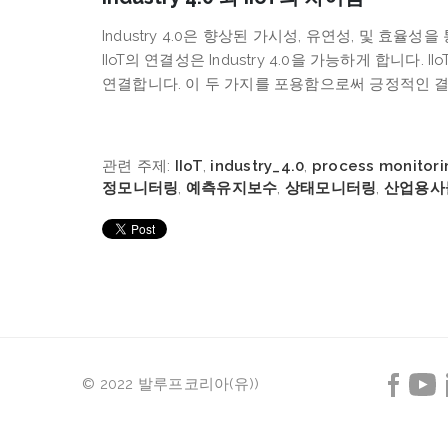
Industry 4.0
은
향상된
가시성
,
유연성
,
및
효율성을
IIoT
의
연결성은
Industry 4.0
을
가능하게
합니다
. IIo
연결합니다
.
이
두
가지를
포용함으로써
긍정적인
관련 주제:
IIoT
,
industry_4.0
,
process monitori
정모니터링
,
예측유지보수
,
상태모니터링
,
산업용사
© 2022 발루프코리아(유))