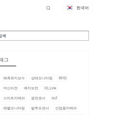
한국어
EN
中文
日本語
태그
예측유지보수
상태모니터링
RFID
머신비전
예지보전
IO_Link
스마트카메라
광전센서
IIoT
레벨모니터링
발루프센서
산업용카메라