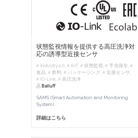
状態監視情報を提供する高圧洗浄対
応の誘導型近接センサ
Industry4.0
,
IIoT
,
状態監視
,
予兆保全
,
食品
,
飲料
,
パッケージング
,
近接センサ
,
IO-Link
,
高圧洗浄
Balluff
SAMS (Smart Automation and Monitoring
System)...
詳細はこちら