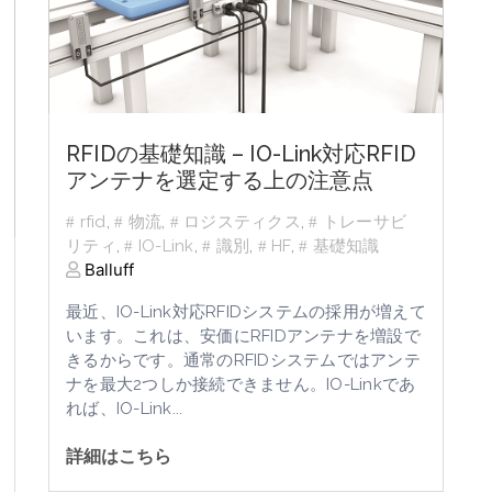
RFIDの基礎知識 – IO-Link対応RFID
アンテナを選定する上の注意点
rfid
,
物流
,
ロジスティクス
,
トレーサビ
リティ
,
IO-Link
,
識別
,
HF
,
基礎知識
Balluff
最近、
IO-Link
対応
RFID
システムの採用が増えて
います。これは、安価に
RFID
アンテナを増設で
きるからです。通常の
RFID
システムではアンテ
ナを最大
2
つしか接続できません。
IO-Link
であ
れば、
IO-Link
...
詳細はこちら