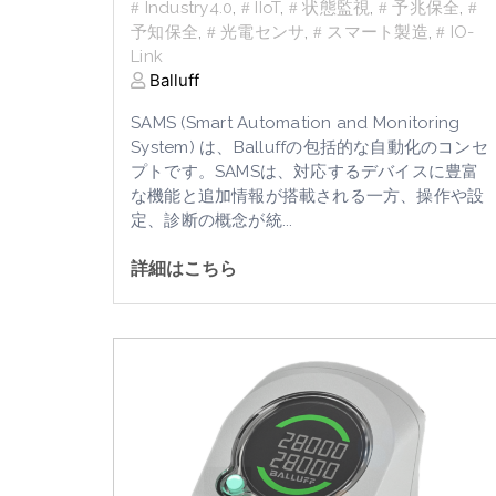
Industry4.0
,
IIoT
,
状態監視
,
予兆保全
,
予知保全
,
光電センサ
,
スマート製造
,
IO-
Link
Balluff
SAMS (Smart Automation and Monitoring
System) は、Balluffの包括
的な自動化のコンセ
プトです。SAMSは、対応するデバイスに豊富
な機能と追加情報が搭載される一方、操作や設
定、診断の概念が統
...
詳細はこちら