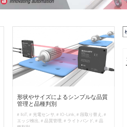
形状やサイズによるシンプルな品質
管理と品種判別
IIoT
,
光電センサ
,
IO-Link
,
段取り替え
,
エッジ検出
,
品質管理
,
ライトバンド
,
品