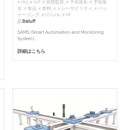
rfid
,
IIoT
,
状態監視
,
予兆保全
,
予知保
全
,
食品
,
飲料
,
トレーサビリティ
,
パッ
ケージング
,
IO-Link
,
HF
Balluff
SAMS (Smart Automation and Monitoring
System)...
詳細はこちら