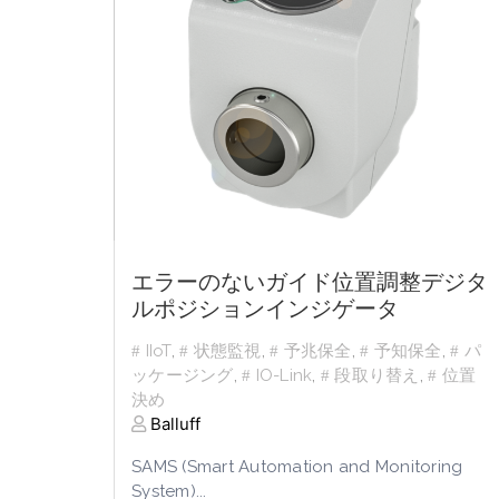
エラーのないガイド位置調整デジタ
ルポジションインジゲータ
IIoT
,
状態監視
,
予兆保全
,
予知保全
,
パ
ッケージング
,
IO-Link
,
段取り替え
,
位置
決め
Balluff
SAMS (Smart Automation and Monitoring
System)...